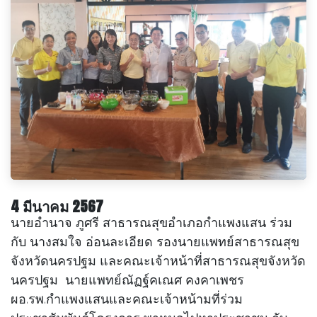
4​ มีนาคม​ 2567
นายอำนาจ​ ภู​ศรี​ สาธารณสุขอำเภอกำแพงแสน​ ร่วม
กับ​ นางสมใจ​ อ่อนละเอียด​ รองนายแพทย์​สาธารณสุข​
จังหวัดนครปฐม​ และคณะเจ้าหน้าที่สาธารณสุขจังหวัด
นครปฐม​ นายแพทย์ณัฏฐ์คเณศ​ คงคาเพชร​
ผอ.รพ.กำแพงแสนและคณะ​เจ้าหน้ามที่ร่วม